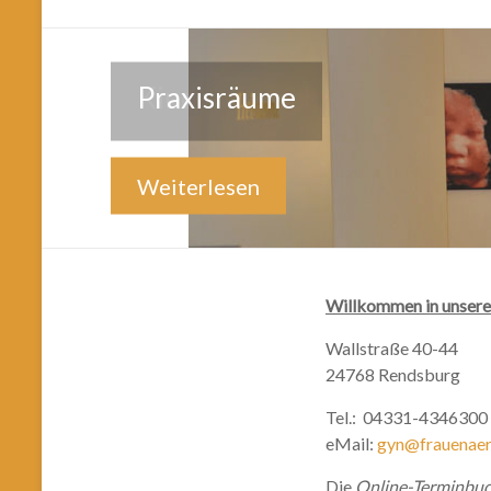
Praxisräume
Kinderwunsch
Weiterlesen
Weiterlesen
Willkommen in unsere
Wallstraße 40-44
24768 Rendsburg
Tel.: 04331-4346300
eMail:
gyn@frauenaerz
Die
Online-Terminbu