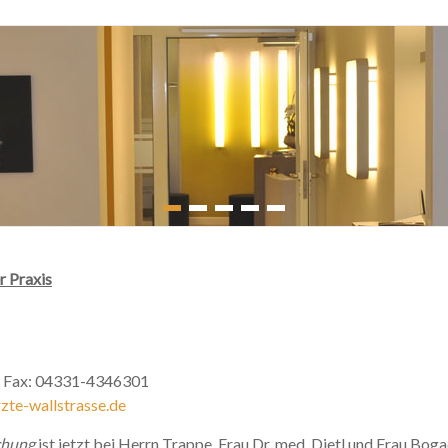
r Praxis
 Fax: 04331-4346301
te-wallstrasse.de
chung
ist jetzt bei Herrn Trappe, Frau Dr. med. Dietl und Frau Boga